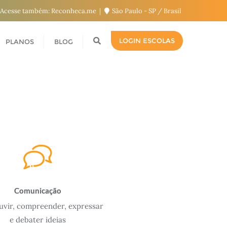
Acesse também: Reconheca.me
São Paulo - SP / Brasil
LOGIN ESCOLAS
PLANOS
BLOG
Comunicação
uvir, compreender, expressar
e debater ideias