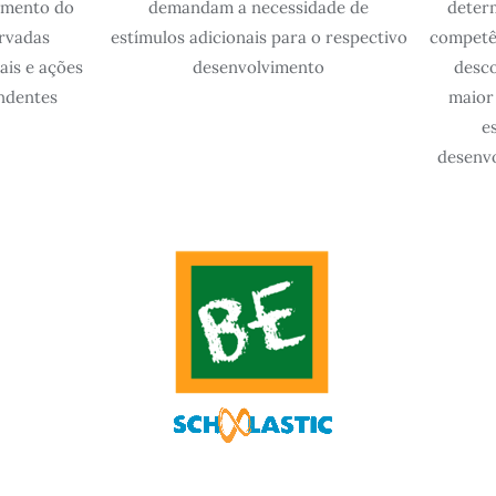
vimento do
demandam a necessidade de
deter
ervadas
estímulos adicionais para o respectivo
competê
ais e ações
desenvolvimento
desco
ndentes
maior
e
desenv